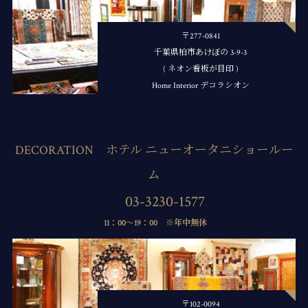
〒277-0841
千葉県柏市あけぼの 3-9-3
( ネオン看板が目印 )
Home Interior デコラシオン
DECORATION ホテル ニューオータニショールー
ム
03-3230-1577
11：00～19：00 ※年中無休
〒102-0094