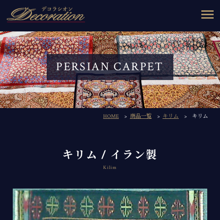
PERSIAN CARPET
HOME
商品一覧
キリム
キリム
キリム / イラン製
Kilim